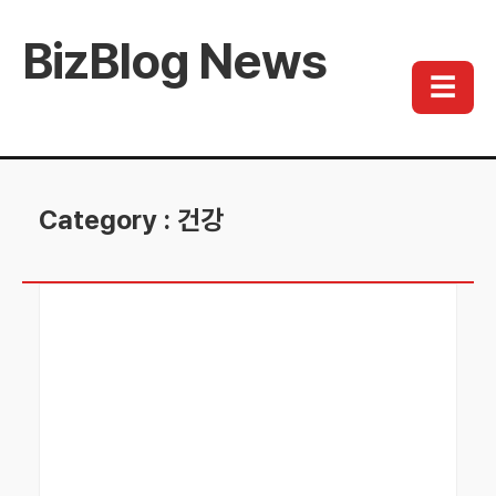
BizBlog News
☰
Category : 건강